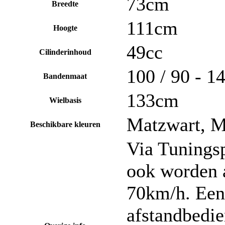
73cm
Breedte
111cm
Hoogte
49cc
Cilinderinhoud
100 / 90 - 14
Bandenmaat
133cm
Wielbasis
Matzwart, M
Beschikbare kleuren
Via Tuningsp
ook worden a
70km/h. Een
afstandbedie