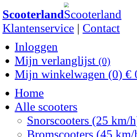
Scooterland
Klantenservice
|
Contact
Inloggen
Mijn verlanglijst
(0)
Mijn winkelwagen
(0)
€ 
Home
Alle scooters
Snorscooters (25 km/h
Bromscooters (45 km/