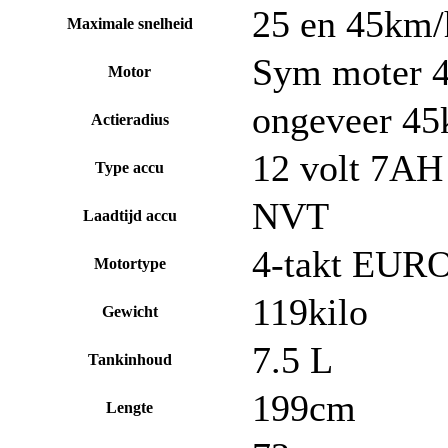
25 en 45km/h
Maximale snelheid
Sym moter 
Motor
ongeveer 45k
Actieradius
12 volt 7AH
Type accu
NVT
Laadtijd accu
4-takt EUR
Motortype
119kilo
Gewicht
7.5 L
Tankinhoud
199cm
Lengte