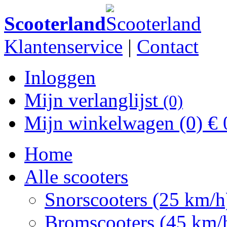
Scooterland
Klantenservice
|
Contact
Inloggen
Mijn verlanglijst
(0)
Mijn winkelwagen
(0)
€ 
Home
Alle scooters
Snorscooters (25 km/h
Bromscooters (45 km/