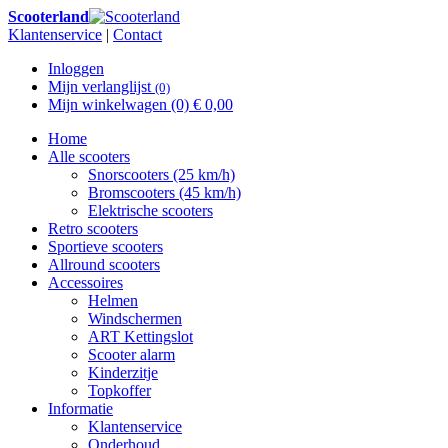
Scooterland
Klantenservice
|
Contact
Inloggen
Mijn verlanglijst
(0)
Mijn winkelwagen
(0)
€ 0,00
Home
Alle scooters
Snorscooters (25 km/h)
Bromscooters (45 km/h)
Elektrische scooters
Retro scooters
Sportieve scooters
Allround scooters
Accessoires
Helmen
Windschermen
ART Kettingslot
Scooter alarm
Kinderzitje
Topkoffer
Informatie
Klantenservice
Onderhoud