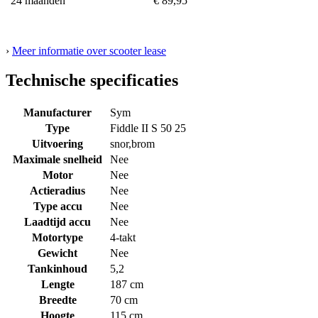
24 maanden
€ 89,95
›
Meer informatie over scooter lease
Technische specificaties
Manufacturer
Sym
Type
Fiddle II S 50 25
Uitvoering
snor,brom
Maximale snelheid
Nee
Motor
Nee
Actieradius
Nee
Type accu
Nee
Laadtijd accu
Nee
Motortype
4-takt
Gewicht
Nee
Tankinhoud
5,2
Lengte
187 cm
Breedte
70 cm
Hoogte
115 cm