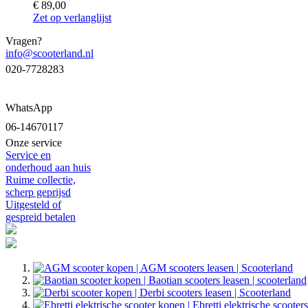
€ 89,00
Zet op verlanglijst
Vragen?
info@scooterland.nl
020-7728283
WhatsApp
06-14670117
Onze service
Service en
onderhoud aan huis
Ruime collectie,
scherp geprijsd
Uitgesteld of
gespreid betalen