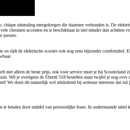
e, chique uitstraling meegekregen die daarmee verbonden is. De elektris
vele chromen accenten en is beschikbaar in niet minder dan achttien ve
te passen.
e en rijdt de elektrische scooter ook nog eens bijzonder comfortabel. Eb
uwbaar.
ft niet alleen de beste prijs, ook voor service moet je bij Scooterland 
is. Wil je overigens de Ebretti 518 bestellen maar twijfel je nog ove
d! We doen dit natuurlijk wel uitsluitend bij serieuze interesse dat zul 
n te betalen door middel van persoonlijke lease. In onderstaande tabel